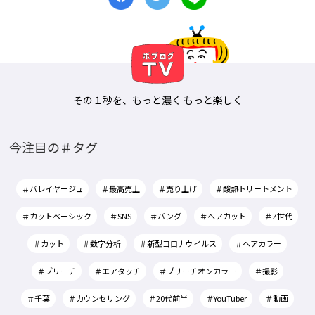
その１秒を、もっと濃く もっと楽しく
今注目の＃タグ
＃バレイヤージュ
＃最高売上
＃売り上げ
＃酸熱トリートメント
＃カットベーシック
＃SNS
＃バング
＃ヘアカット
＃Z世代
＃カット
＃数字分析
＃新型コロナウイルス
＃ヘアカラー
＃ブリーチ
＃エアタッチ
＃ブリーチオンカラー
＃撮影
＃千葉
＃カウンセリング
＃20代前半
＃YouTuber
＃動画