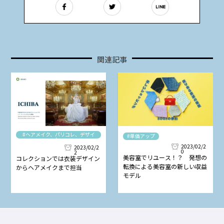
関連記事
#ヘアメイク、パリコレ、デザイ
#単価アップ
ナー
2023/02/2
2023/02/2
0
2
美容室でリユース！？ 発想の
コレクションでは衣装デザイン
転換による美容室の新しい収益
からヘアメイクまで担当
モデル