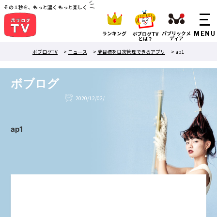
その１秒を、もっと濃く もっと楽しく
ランキング
パブリックメ
ボブログTV
ディア
とは？
ボブログTV
>
ニュース
>
夢目標を日次管理できるアプリ
>
ap1
ボブログ
2020/12/02/
ap1