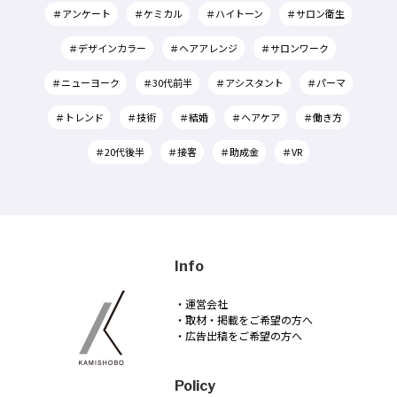
＃アンケート
＃ケミカル
＃ハイトーン
＃サロン衛生
＃デザインカラー
＃ヘアアレンジ
＃サロンワーク
＃ニューヨーク
＃30代前半
＃アシスタント
＃パーマ
＃トレンド
＃技術
＃結婚
＃ヘアケア
＃働き方
＃20代後半
＃接客
＃助成金
＃VR
Info
・運営会社
・取材・掲載をご希望の方へ
・広告出稿をご希望の方へ
Policy