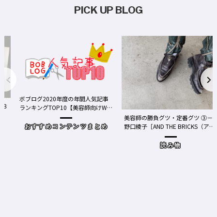
PICK UP BLOG
ボブログ2020年度の年間人気記事
ランキングTOP10【美容師向けWe
bメディア】
美容師の勝負グツ・定番グツ ③－
野口綾子［AND THE BRICKS（アン
おすすめコンテンツまとめ
ドザブリックス）／神奈川県鎌倉
市］の場合－
読み物