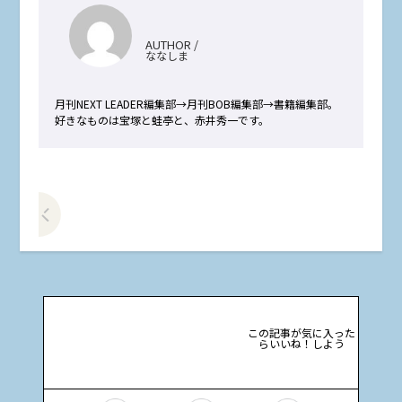
AUTHOR /
ななしま
月刊NEXT LEADER編集部→月刊BOB編集部→書籍編集部。
好きなものは宝塚と蛙亭と、赤井秀一です。
前の記事をみる
この記事が気に入った
らいいね！しよう