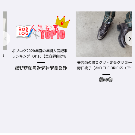
ボブログ2020年度の年間人気記事
ランキングTOP10【美容師向けWe
bメディア】
美容師の勝負グツ・定番グツ ③－
野口綾子［AND THE BRICKS（アン
おすすめコンテンツまとめ
ドザブリックス）／神奈川県鎌倉
市］の場合－
読み物