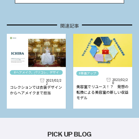
関連記事
#ヘアメイク、パリコレ、デザイ
#単価アップ
ナー
2023/02/2
2023/02/2
0
2
美容室でリユース！？ 発想の
コレクションでは衣装デザイン
転換による美容室の新しい収益
からヘアメイクまで担当
モデル
PICK UP BLOG