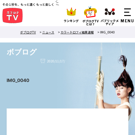
その１秒を、もっと濃く もっと楽しく
ランキング
パブリックメ
ボブログTV
ディア
とは？
ボブログTV
>
ニュース
>
カラートロフィ結果速報
>
IMG_0040
ボブログ
2020/11/17/
IMG_0040