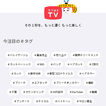
その１秒を、もっと濃く もっと楽しく
今注目の＃タグ
＃バレイヤージュ
＃最高売上
＃売り上げ
＃酸熱トリートメント
＃カットベーシック
＃SNS
＃バング
＃ヘアカット
＃Z世代
＃カット
＃数字分析
＃新型コロナウイルス
＃ヘアカラー
＃ブリーチ
＃エアタッチ
＃ブリーチオンカラー
＃撮影
＃千葉
＃カウンセリング
＃20代前半
＃YouTuber
＃動画
＃アンケート
＃ケミカル
＃ハイトーン
＃サロン衛生