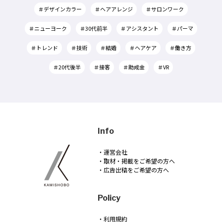
＃デザインカラー
＃ヘアアレンジ
＃サロンワーク
＃ニューヨーク
＃30代前半
＃アシスタント
＃パーマ
＃トレンド
＃技術
＃結婚
＃ヘアケア
＃働き方
＃20代後半
＃接客
＃助成金
＃VR
Info
・運営会社
・取材・掲載をご希望の方へ
・広告出稿をご希望の方へ
Policy
・利用規約