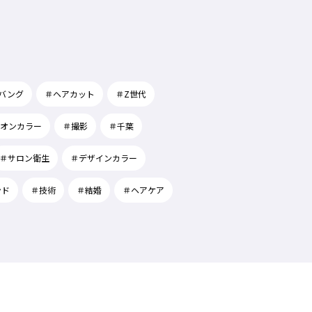
バング
＃ヘアカット
＃Z世代
オンカラー
＃撮影
＃千葉
＃サロン衛生
＃デザインカラー
ンド
＃技術
＃結婚
＃ヘアケア