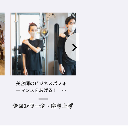
LECO内田聡一郎×gricoエ
コロナ禍でお客さ
ザキヨシタカ 『2021年
タイプに分かれ
の目標10』
た・・・・タイプ
策を考えてみよう
げ
読み物
サロンワーク・