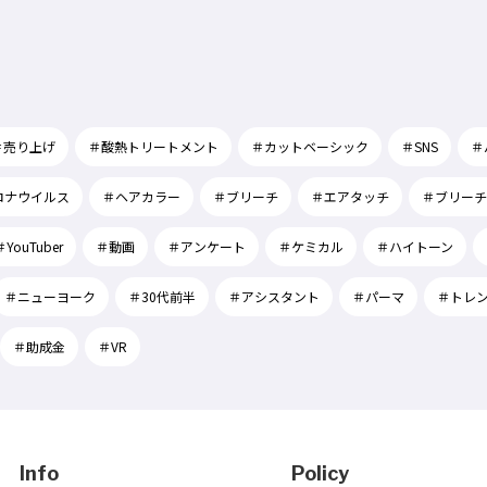
＃売り上げ
＃酸熱トリートメント
＃カットベーシック
＃SNS
＃
ロナウイルス
＃ヘアカラー
＃ブリーチ
＃エアタッチ
＃ブリーチ
＃YouTuber
＃動画
＃アンケート
＃ケミカル
＃ハイトーン
＃ニューヨーク
＃30代前半
＃アシスタント
＃パーマ
＃トレ
＃助成金
＃VR
Info
Policy