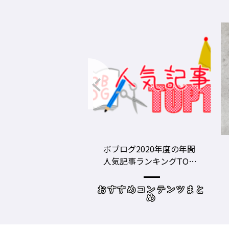
グ2020年度の年間
美容師の勝負グツ・定番
事ランキングTOP1
グツ ③－野口綾子［AND
容師向けWebメディ
THE BRICKS（アンドザブ
リックス）／神奈川県鎌
めコンテンツまと
読み物
倉市］の場合－
め