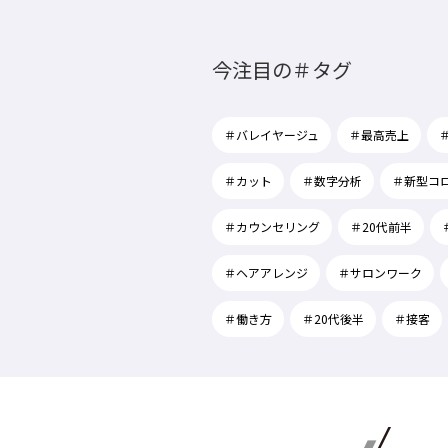
今注目の＃タグ
＃バレイヤージュ
＃最高売上
＃カット
＃数字分析
＃新型コ
＃カウンセリング
＃20代前半
＃ヘアアレンジ
＃サロンワーク
＃働き方
＃20代後半
＃接客