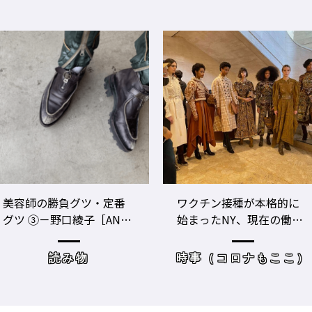
ワクチン接種が本格的に
美容師のビジネスパフォ
始まったNY、現在の働き
ーマンスをあげる！ ト
方＆街の様子
レーニングジムに潜入
時事（コロナもここ）
サロンワーク・売り上