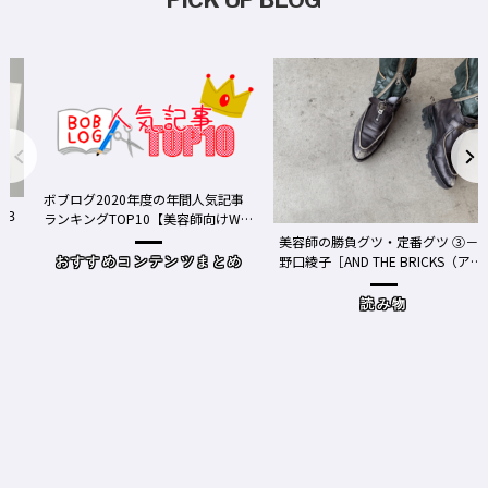
ボブログ2020年度の年間人気記事
ランキングTOP10【美容師向けWe
bメディア】
美容師の勝負グツ・定番グツ ③－
野口綾子［AND THE BRICKS（アン
おすすめコンテンツまとめ
ドザブリックス）／神奈川県鎌倉
市］の場合－
読み物