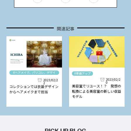
関連記事
#ヘアメイク、パリコレ、デザイ
#単価アップ
ナー
2023/02/2
2023/02/2
0
2
美容室でリユース！？ 発想の
コレクションでは衣装デザイン
転換による美容室の新しい収益
からヘアメイクまで担当
モデル
PICK UP BLOG