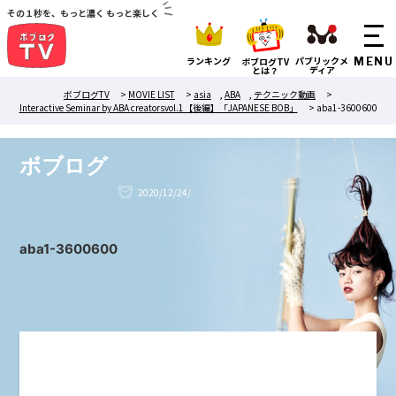
その１秒を、もっと濃く もっと楽しく
ランキング
パブリックメ
ボブログTV
ディア
とは？
ボブログTV
>
MOVIE LIST
>
asia
,
ABA
,
テクニック動画
>
Interactive Seminar by ABA creatorsvol.1【後編】「JAPANESE BOB」
>
aba1-3600600
ボブログ
2020/12/24/
aba1-3600600