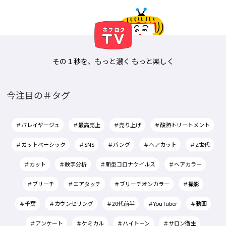
その１秒を、もっと濃く もっと楽しく
今注目の＃タグ
＃バレイヤージュ
＃最高売上
＃売り上げ
＃酸熱トリートメント
＃カットベーシック
＃SNS
＃バング
＃ヘアカット
＃Z世代
＃カット
＃数字分析
＃新型コロナウイルス
＃ヘアカラー
＃ブリーチ
＃エアタッチ
＃ブリーチオンカラー
＃撮影
＃千葉
＃カウンセリング
＃20代前半
＃YouTuber
＃動画
＃アンケート
＃ケミカル
＃ハイトーン
＃サロン衛生