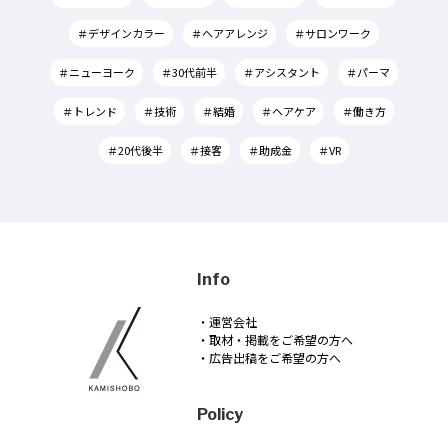
＃デザインカラー
＃ヘアアレンジ
＃サロンワーク
＃ニューヨーク
＃30代前半
＃アシスタント
＃パーマ
＃トレンド
＃技術
＃結婚
＃ヘアケア
＃働き方
＃20代後半
＃接客
＃助成金
＃VR
Info
・運営会社
・取材・掲載をご希望の方へ
・広告出稿をご希望の方へ
Policy