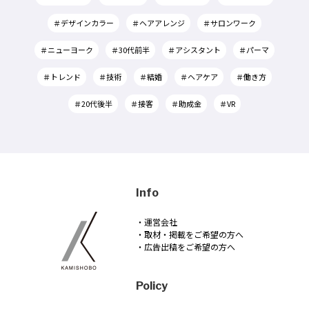
＃デザインカラー
＃ヘアアレンジ
＃サロンワーク
＃ニューヨーク
＃30代前半
＃アシスタント
＃パーマ
＃トレンド
＃技術
＃結婚
＃ヘアケア
＃働き方
＃20代後半
＃接客
＃助成金
＃VR
Info
・運営会社
・取材・掲載をご希望の方へ
・広告出稿をご希望の方へ
Policy