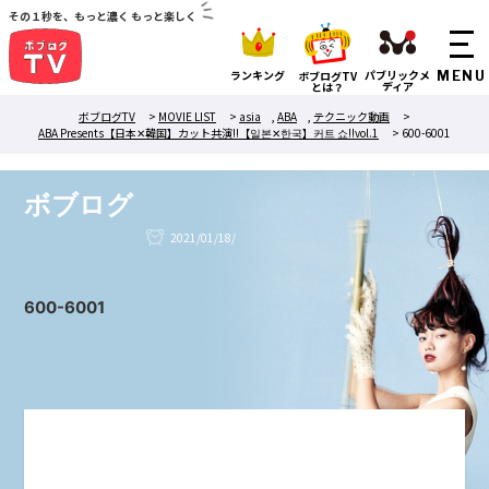
その１秒を、もっと濃く もっと楽しく
ランキング
パブリックメ
ボブログTV
ディア
とは？
ボブログTV
>
MOVIE LIST
>
asia
,
ABA
,
テクニック動画
>
ABA Presents【日本✕韓国】カット共演!!【일본✕한국】커트 쇼!!vol.1
>
600-6001
ボブログ
2021/01/18/
600-6001