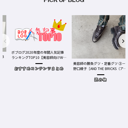
ボブログ2020年度の年間人気記事
ランキングTOP10【美容師向けWe
bメディア】
美容師の勝負グツ・定番グツ ③－
野口綾子［AND THE BRICKS（アン
おすすめコンテンツまとめ
ドザブリックス）／神奈川県鎌倉
市］の場合－
読み物