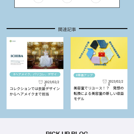
関連記事
#ヘアメイク、パリコレ、デザイ
#単価アップ
ナー
2023/02/2
2023/02/2
0
2
美容室でリユース！？ 発想の
コレクションでは衣装デザイン
転換による美容室の新しい収益
からヘアメイクまで担当
モデル
PICK UP BLOG