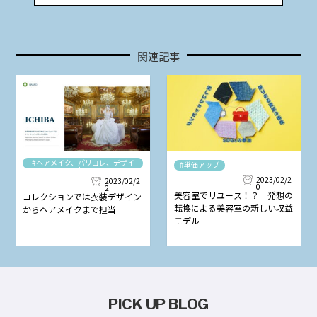
関連記事
#ヘアメイク、パリコレ、デザイ
#単価アップ
ナー
2023/02/2
2023/02/2
0
2
美容室でリユース！？ 発想の
コレクションでは衣装デザイン
転換による美容室の新しい収益
からヘアメイクまで担当
モデル
PICK UP BLOG