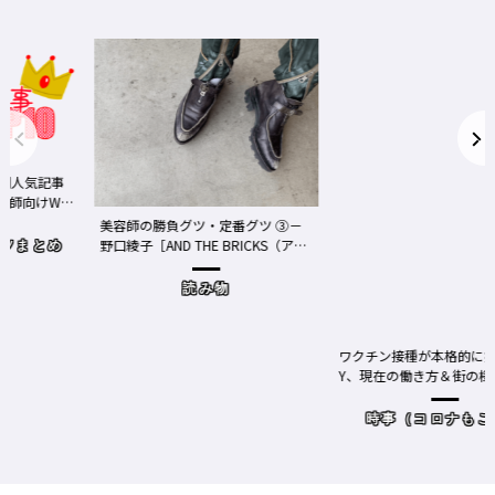
事
We
美容師の勝負グツ・定番グツ ③－
野口綾子［AND THE BRICKS（アン
め
ドザブリックス）／神奈川県鎌倉
市］の場合－
読み物
ワクチン接種が本格的に始まったN
Y、現在の働き方＆街の様子
時事（コロナもここ）