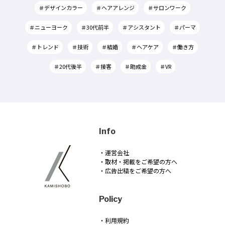
＃デザインカラー
＃ヘアアレンジ
＃サロンワーク
＃ニューヨーク
＃30代前半
＃アシスタント
＃パーマ
＃トレンド
＃技術
＃結婚
＃ヘアケア
＃働き方
＃20代後半
＃接客
＃助成金
＃VR
Info
・運営会社
・取材・掲載をご希望の方へ
・広告出稿をご希望の方へ
Policy
・利用規約