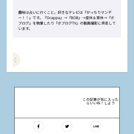
趣味は占いに行くこと。好きなテレビは『がっちりマンデ
ー！！』です。『Ocappa』→『BOB』→産休＆育休→『ボ
ブログ』を執筆したり『ボブログTV』の動画撮影に奔走して
います。
前の記事をみる
この記事が気に入った
らいいね！しよう