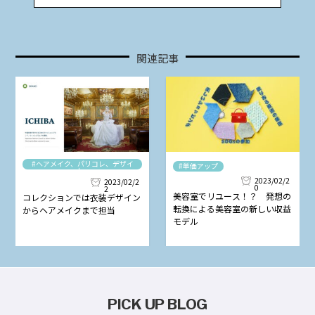
関連記事
#ヘアメイク、パリコレ、デザイ
#単価アップ
ナー
2023/02/2
2023/02/2
0
2
美容室でリユース！？ 発想の
コレクションでは衣装デザイン
転換による美容室の新しい収益
からヘアメイクまで担当
モデル
PICK UP BLOG