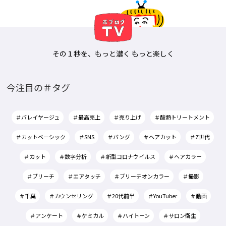
その１秒を、もっと濃く もっと楽しく
今注目の＃タグ
＃バレイヤージュ
＃最高売上
＃売り上げ
＃酸熱トリートメント
＃カットベーシック
＃SNS
＃バング
＃ヘアカット
＃Z世代
＃カット
＃数字分析
＃新型コロナウイルス
＃ヘアカラー
＃ブリーチ
＃エアタッチ
＃ブリーチオンカラー
＃撮影
＃千葉
＃カウンセリング
＃20代前半
＃YouTuber
＃動画
＃アンケート
＃ケミカル
＃ハイトーン
＃サロン衛生