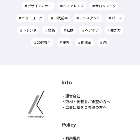
＃デザインカラー
＃ヘアアレンジ
＃サロンワーク
＃ニューヨーク
＃30代前半
＃アシスタント
＃パーマ
＃トレンド
＃技術
＃結婚
＃ヘアケア
＃働き方
＃20代後半
＃接客
＃助成金
＃VR
Info
・運営会社
・取材・掲載をご希望の方へ
・広告出稿をご希望の方へ
Policy
・利用規約