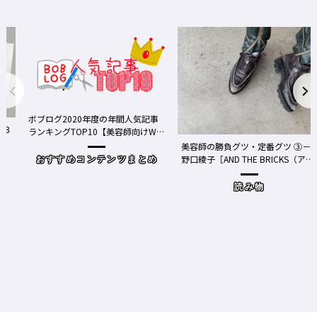
ボブログ2020年度の年間人気記事
３
ランキングTOP10【美容師向けWe
bメディア】
美容師の勝負グツ・定番グツ ③－
野口綾子［AND THE BRICKS（アン
おすすめコンテンツまとめ
ドザブリックス）／神奈川県鎌倉
市］の場合－
読み物