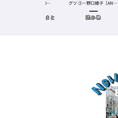
事ランキングTOP1
グツ ③－野口綾子［AND
容師向けWebメディ
THE BRICKS（アンドザブ
リックス）／神奈川県鎌
めコンテンツまと
読み物
倉市］の場合－
め