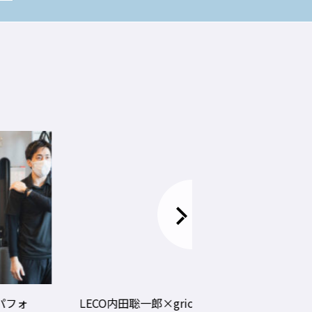
LECO内田聡一郎×gricoエ
コロナ禍でお客さ