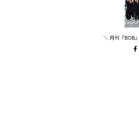
＼ 月刊『BOB』