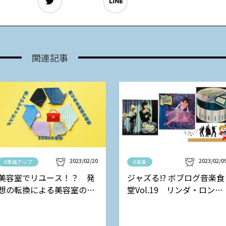
関連記事
2023/02/20
2023/02/0
#単価アップ
#音楽
美容室でリユース！？ 発
ジャズる!? ボブログ音楽食
想の転換による美容室の新
堂Vol.19 リンダ・ロンシ
しい収益モデル
ュタットの巻