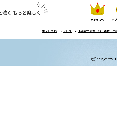
と濃く もっと楽しく
ランキング
ボブ
ボブログTV
>
ブログ
>
【卒業式 髪型】袴・着物・振袖
1
2022/01/07/