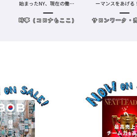
始まったNY、現在の働き
ーマンスをあげる！ ト
方＆街の様子
レーニングジムに潜入
時事（コロナもここ）
サロンワーク・売り上