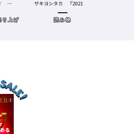
ザキヨシタカ 『2021年
タイプに分かれ
の目標10』
た・・・・タイプ
策を考えてみよう
げ
読み物
サロンワーク・