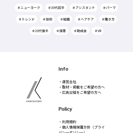
＃ニューヨーク
＃30代前半
＃アシスタント
＃パーマ
＃トレンド
＃技術
＃結婚
＃ヘアケア
＃働き方
＃20代後半
＃接客
＃助成金
＃VR
Info
・運営会社
・取材・掲載をご希望の方へ
・広告出稿をご希望の方へ
Policy
・利用規約
・個人情報保護方針（プライ
バシーポリシー）