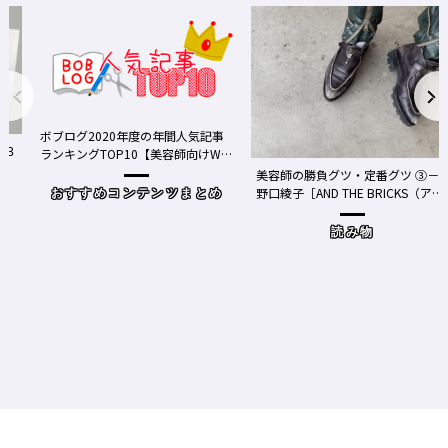
ボブログ2020年度の年間人気記事
る３
ランキングTOP10【美容師向けWe
bメディア】
美容師の勝負グツ・定番グツ ③－
野口綾子［AND THE BRICKS（アン
おすすめコンテンツまとめ
ドザブリックス）／神奈川県鎌倉
市］の場合－
読み物