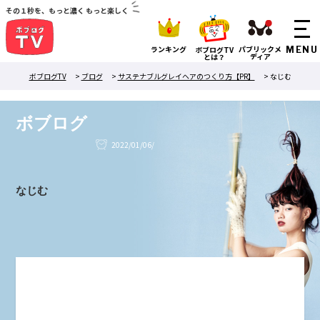
その１秒を、もっと濃く もっと楽しく
ランキング
パブリックメ
ボブログTV
ディア
とは？
ボブログTV
>
ブログ
>
サステナブルグレイヘアのつくり方【PR】
>
なじむ
ボブログ
2022/01/06/
なじむ