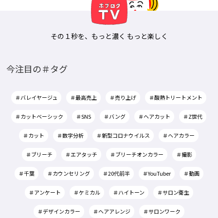
その１秒を、もっと濃く もっと楽しく
今注目の＃タグ
＃バレイヤージュ
＃最高売上
＃売り上げ
＃酸熱トリートメント
＃カットベーシック
＃SNS
＃バング
＃ヘアカット
＃Z世代
＃カット
＃数字分析
＃新型コロナウイルス
＃ヘアカラー
＃ブリーチ
＃エアタッチ
＃ブリーチオンカラー
＃撮影
＃千葉
＃カウンセリング
＃20代前半
＃YouTuber
＃動画
＃アンケート
＃ケミカル
＃ハイトーン
＃サロン衛生
＃デザインカラー
＃ヘアアレンジ
＃サロンワーク