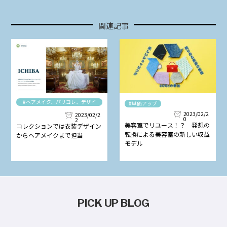
関連記事
#ヘアメイク、パリコレ、デザイ
#単価アップ
ナー
2023/02/2
2023/02/2
0
2
美容室でリユース！？ 発想の
コレクションでは衣装デザイン
転換による美容室の新しい収益
からヘアメイクまで担当
モデル
PICK UP BLOG