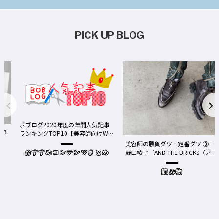
PICK UP BLOG
ボブログ2020年度の年間人気記事
ランキングTOP10【美容師向けWe
bメディア】
美容師の勝負グツ・定番グツ ③－
野口綾子［AND THE BRICKS（アン
おすすめコンテンツまとめ
ドザブリックス）／神奈川県鎌倉
市］の場合－
読み物
ワ
Y、