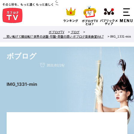
その１秒を、もっと濃く もっと楽しく
ランキング
パブリックメ
ボブログTV
ディア
とは？
ボブログTV
>
ブログ
>
笑い転げて腸捻転!? 世界の迷盤･珍盤･奇盤の誘い ボブログ音楽食堂Vol.7
>
IMG_1331-min
ボブログ
2021/02/26/
IMG_1331-min