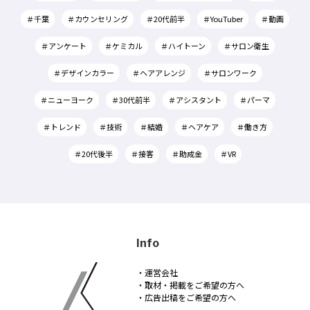
＃千葉
＃カウンセリング
＃20代前半
＃YouTuber
＃動画
＃アンケート
＃ケミカル
＃ハイトーン
＃サロン衛生
＃デザインカラー
＃ヘアアレンジ
＃サロンワーク
＃ニューヨーク
＃30代前半
＃アシスタント
＃パーマ
＃トレンド
＃技術
＃結婚
＃ヘアケア
＃働き方
＃20代後半
＃接客
＃助成金
＃VR
Info
・運営会社
・取材・掲載をご希望の方へ
・広告出稿をご希望の方へ