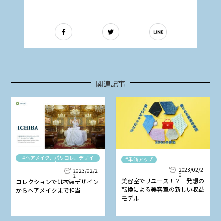
関連記事
#ヘアメイク、パリコレ、デザイ
#単価アップ
ナー
2023/02/2
2023/02/2
0
2
美容室でリユース！？ 発想の
コレクションでは衣装デザイン
転換による美容室の新しい収益
からヘアメイクまで担当
モデル