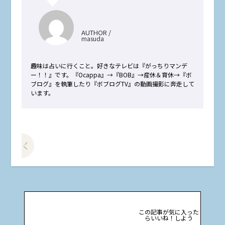
AUTHOR /
masuda
趣味は占いに行くこと。好きなテレビは『がっちりマンデ
ー！！』です。『Ocappa』→『BOB』→産休＆育休→『ボ
ブログ』を執筆したり『ボブログTV』の動画撮影に奔走して
います。
前の記事をみる
この記事が気に入った
らいいね！しよう