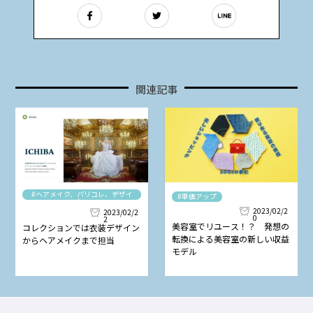
関連記事
#ヘアメイク、パリコレ、デザイ
#単価アップ
ナー
2023/02/2
2023/02/2
0
2
美容室でリユース！？ 発想の
コレクションでは衣装デザイン
転換による美容室の新しい収益
からヘアメイクまで担当
モデル