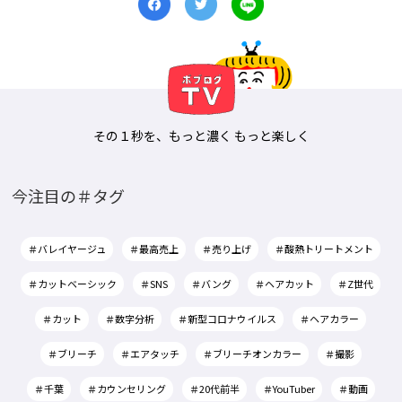
その１秒を、もっと濃く もっと楽しく
今注目の＃タグ
＃バレイヤージュ
＃最高売上
＃売り上げ
＃酸熱トリートメント
＃カットベーシック
＃SNS
＃バング
＃ヘアカット
＃Z世代
＃カット
＃数字分析
＃新型コロナウイルス
＃ヘアカラー
＃ブリーチ
＃エアタッチ
＃ブリーチオンカラー
＃撮影
＃千葉
＃カウンセリング
＃20代前半
＃YouTuber
＃動画