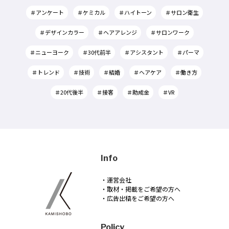
＃アンケート
＃ケミカル
＃ハイトーン
＃サロン衛生
＃デザインカラー
＃ヘアアレンジ
＃サロンワーク
＃ニューヨーク
＃30代前半
＃アシスタント
＃パーマ
＃トレンド
＃技術
＃結婚
＃ヘアケア
＃働き方
＃20代後半
＃接客
＃助成金
＃VR
Info
・運営会社
・取材・掲載をご希望の方へ
・広告出稿をご希望の方へ
Policy