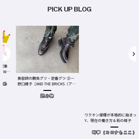
PICK UP BLOG
事
We
美容師の勝負グツ・定番グツ ③－
野口綾子［AND THE BRICKS（アン
め
ドザブリックス）／神奈川県鎌倉
市］の場合－
読み物
ワクチン接種が本格的に始まったN
Y、現在の働き方＆街の様子
時事（コロナもここ）