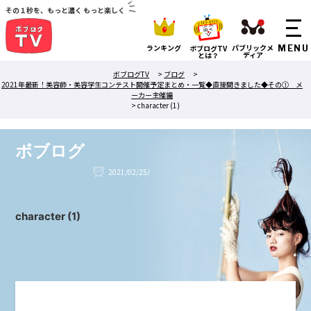
その１秒を、もっと濃く もっと楽しく
ランキング
パブリックメ
ボブログTV
ディア
とは？
ボブログTV
>
ブログ
>
2021年最新！美容師・美容学生コンテスト開催予定まとめ・一覧◆直接聞きました◆その① メ
ーカー主催編
>
character (1)
ボブログ
2021/02/25/
character (1)