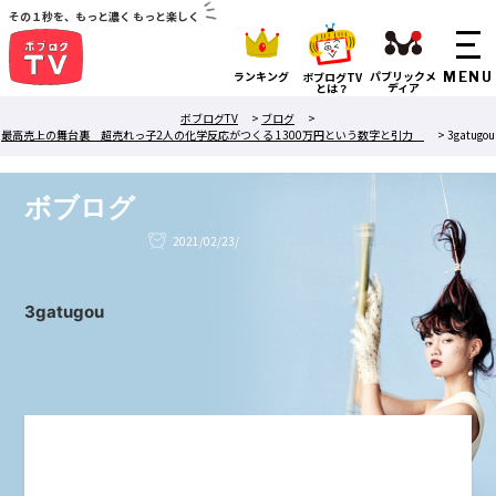
その１秒を、もっと濃く もっと楽しく
ランキング
パブリックメ
ボブログTV
ディア
とは？
ボブログTV
>
ブログ
>
最高売上の舞台裏 超売れっ子2人の化学反応がつくる 1300万円という数字と引力
>
3gatugou
ボブログ
2021/02/23/
3gatugou