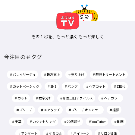
その１秒を、もっと濃く もっと楽しく
今注目の＃タグ
＃バレイヤージュ
＃最高売上
＃売り上げ
＃酸熱トリートメント
＃カットベーシック
＃SNS
＃バング
＃ヘアカット
＃Z世代
＃カット
＃数字分析
＃新型コロナウイルス
＃ヘアカラー
＃ブリーチ
＃エアタッチ
＃ブリーチオンカラー
＃撮影
＃千葉
＃カウンセリング
＃20代前半
＃YouTuber
＃動画
＃アンケート
＃ケミカル
＃ハイトーン
＃サロン衛生