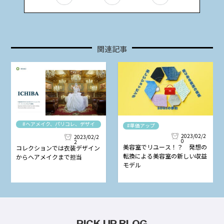
関連記事
#ヘアメイク、パリコレ、デザイ
#単価アップ
ナー
2023/02/2
2023/02/2
0
2
美容室でリユース！？ 発想の
コレクションでは衣装デザイン
転換による美容室の新しい収益
からヘアメイクまで担当
モデル
PICK UP BLOG