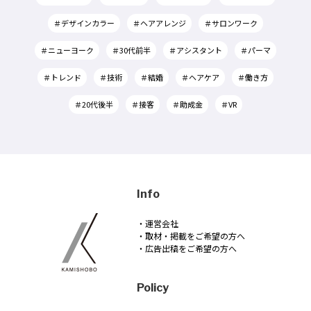
＃デザインカラー
＃ヘアアレンジ
＃サロンワーク
＃ニューヨーク
＃30代前半
＃アシスタント
＃パーマ
＃トレンド
＃技術
＃結婚
＃ヘアケア
＃働き方
＃20代後半
＃接客
＃助成金
＃VR
Info
・運営会社
・取材・掲載をご希望の方へ
・広告出稿をご希望の方へ
Policy