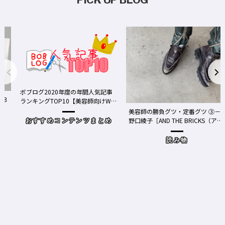
ボブログ2020年度の年間人気記事
ランキングTOP10【美容師向けWe
bメディア】
美容師の勝負グツ・定番グツ ③－
野口綾子［AND THE BRICKS（アン
おすすめコンテンツまとめ
ドザブリックス）／神奈川県鎌倉
市］の場合－
読み物