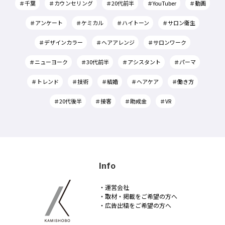
＃千葉
＃カウンセリング
＃20代前半
＃YouTuber
＃動画
＃アンケート
＃ケミカル
＃ハイトーン
＃サロン衛生
＃デザインカラー
＃ヘアアレンジ
＃サロンワーク
＃ニューヨーク
＃30代前半
＃アシスタント
＃パーマ
＃トレンド
＃技術
＃結婚
＃ヘアケア
＃働き方
＃20代後半
＃接客
＃助成金
＃VR
Info
・運営会社
・取材・掲載をご希望の方へ
・広告出稿をご希望の方へ