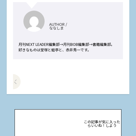
AUTHOR /
ななしま
月刊NEXT LEADER編集部→月刊BOB編集部→書籍編集部。
好きなものは宝塚と蛙亭と、赤井秀一です。
前の記事をみる
この記事が気に入った
らいいね！しよう