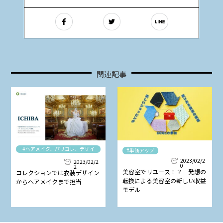
関連記事
#ヘアメイク、パリコレ、デザイ
#単価アップ
ナー
2023/02/2
2023/02/2
0
2
美容室でリユース！？ 発想の
コレクションでは衣装デザイン
転換による美容室の新しい収益
からヘアメイクまで担当
モデル