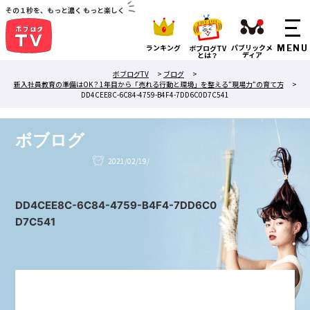
その１秒を、もっと濃く もっと楽しく
ランキング
パブリックメ
ボブログTV
ディア
とは？
ボブログTV
>
ブログ
>
新入社員教育の準備はOK？1年目から「売れる行動と環境」を整える“現場力“の育て方
>
DD4CEE8C-6C84-4759-B4F4-7DD6C0D7C541
ボブログ
2021/02/19/
DD4CEE8C-6C84-4759-B4F4-7DD6C0
D7C541