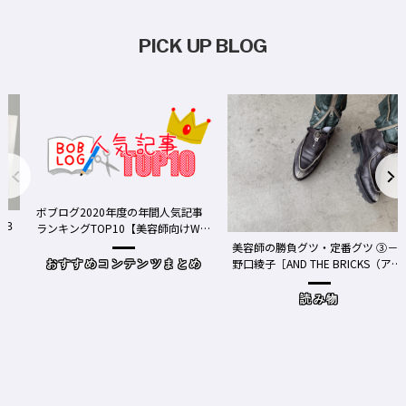
PICK UP BLOG
ボブログ2020年度の年間人気記事
３
ランキングTOP10【美容師向けWe
bメディア】
美容師の勝負グツ・定番グツ ③－
野口綾子［AND THE BRICKS（アン
おすすめコンテンツまとめ
ドザブリックス）／神奈川県鎌倉
市］の場合－
読み物