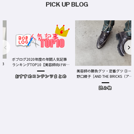
PICK UP BLOG
ボブログ2020年度の年間人気記事
ランキングTOP10【美容師向けWe
bメディア】
美容師の勝負グツ・定番グツ ③－
野口綾子［AND THE BRICKS（アン
おすすめコンテンツまとめ
ドザブリックス）／神奈川県鎌倉
市］の場合－
読み物