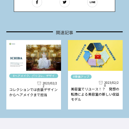
関連記事
#ヘアメイク、パリコレ、デザイ
#単価アップ
ナー
2023/02/2
2023/02/2
0
2
美容室でリユース！？ 発想の
コレクションでは衣装デザイン
転換による美容室の新しい収益
からヘアメイクまで担当
モデル