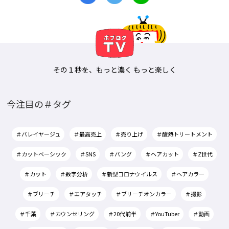
その１秒を、もっと濃く もっと楽しく
今注目の＃タグ
＃バレイヤージュ
＃最高売上
＃売り上げ
＃酸熱トリートメント
＃カットベーシック
＃SNS
＃バング
＃ヘアカット
＃Z世代
＃カット
＃数字分析
＃新型コロナウイルス
＃ヘアカラー
＃ブリーチ
＃エアタッチ
＃ブリーチオンカラー
＃撮影
＃千葉
＃カウンセリング
＃20代前半
＃YouTuber
＃動画