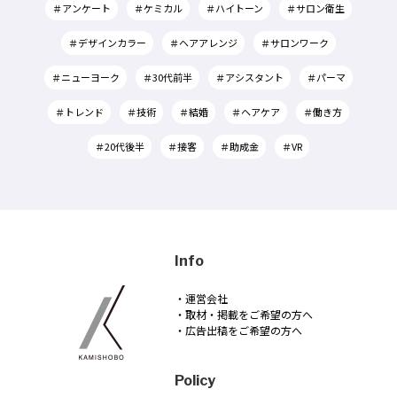
＃アンケート
＃ケミカル
＃ハイトーン
＃サロン衛生
＃デザインカラー
＃ヘアアレンジ
＃サロンワーク
＃ニューヨーク
＃30代前半
＃アシスタント
＃パーマ
＃トレンド
＃技術
＃結婚
＃ヘアケア
＃働き方
＃20代後半
＃接客
＃助成金
＃VR
Info
・運営会社
・取材・掲載をご希望の方へ
・広告出稿をご希望の方へ
Policy