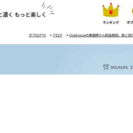
と濃く もっと楽しく
ランキング
ボブ
ボブログTV
>
ブログ
>
Clubhouseの美容師さん的活用術。急に
2
2021/02/03/