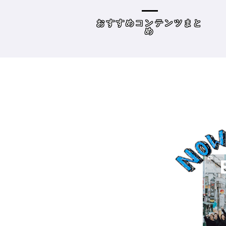
容師向けWebメディ
THE BRICKS（アンドザブ
リックス）／神奈川県鎌
めコンテンツまと
読み物
倉市］の場合－
め