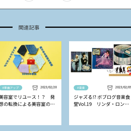
関連記事
2023/02/20
2023/02/0
#単価アップ
#音楽
美容室でリユース！？ 発
ジャズる!? ボブログ音楽食
想の転換による美容室の新
堂Vol.19 リンダ・ロンシ
しい収益モデル
ュタットの巻