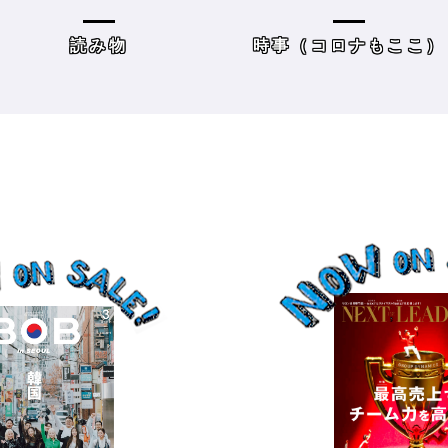
方＆街の様子
レーニングジムに潜入
時事（コロナもここ）
サロンワーク・売り上