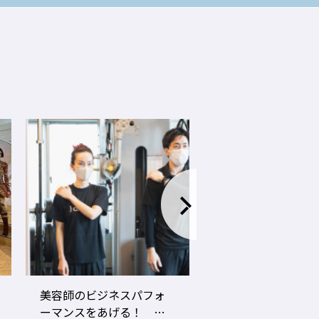
LECO内田聡一郎×gricoエ
コロナ禍でお客さ
ザキヨシタカ 『2021年
タイプに分かれ