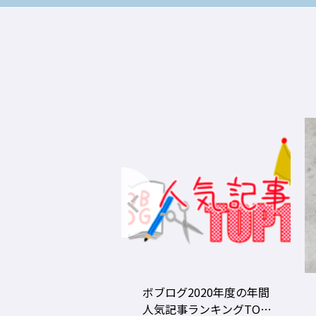
グ2020年度の年間
美容師の勝負グツ・定番
事ランキングTOP1
グツ ③－野口綾子［AND