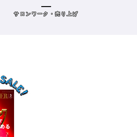
の目標10』
た・・・・タイプ
策を考えてみよう
げ
読み物
サロンワーク・