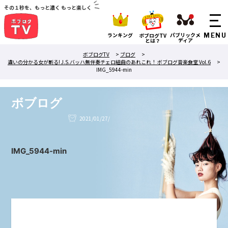
その１秒を、もっと濃く もっと楽しく
ランキング
パブリックメ
ボブログTV
ディア
とは？
ボブログTV
>
ブログ
>
違いの分かる女が斬る! J.S.バッハ無伴奏チェロ組曲のあれこれ！ ボブログ音楽食堂 Vol.6
>
IMG_5944-min
ボブログ
2021/01/27/
IMG_5944-min