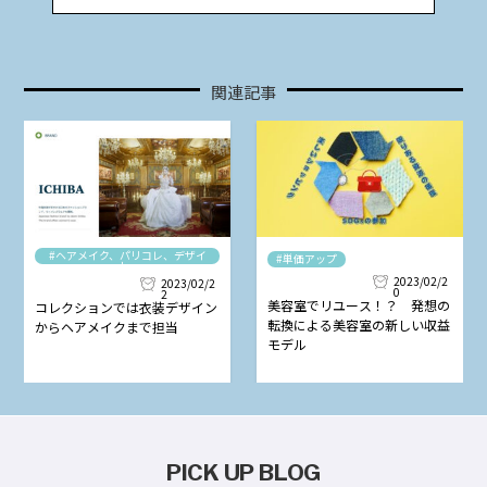
関連記事
#ヘアメイク、パリコレ、デザイ
#単価アップ
ナー
2023/02/2
2023/02/2
0
2
美容室でリユース！？ 発想の
コレクションでは衣装デザイン
転換による美容室の新しい収益
からヘアメイクまで担当
モデル
PICK UP BLOG