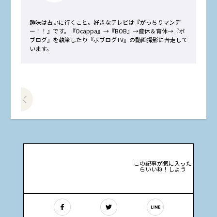
趣味は占いに行くこと。好きなテレビは『がっちりマンデ
ー！！』です。『Ocappa』→『BOB』→産休＆育休→『ボ
ブログ』を執筆したり『ボブログTV』の動画撮影に奔走して
います。
前の記事をみる
この記事が気に入った
らいいね！しよう