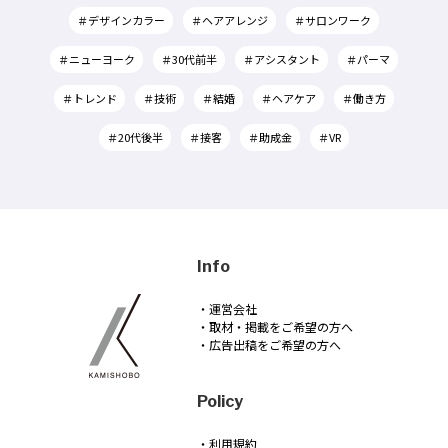
＃デザインカラー
＃ヘアアレンジ
＃サロンワーク
＃ニューヨーク
＃30代前半
＃アシスタント
＃パーマ
＃トレンド
＃技術
＃結婚
＃ヘアケア
＃働き方
＃20代後半
＃接客
＃助成金
＃VR
Info
・運営会社
・取材・掲載をご希望の方へ
・広告出稿をご希望の方へ
Policy
・利用規約