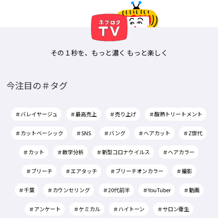
その１秒を、もっと濃く もっと楽しく
今注目の＃タグ
＃バレイヤージュ
＃最高売上
＃売り上げ
＃酸熱トリートメント
＃カットベーシック
＃SNS
＃バング
＃ヘアカット
＃Z世代
＃カット
＃数字分析
＃新型コロナウイルス
＃ヘアカラー
＃ブリーチ
＃エアタッチ
＃ブリーチオンカラー
＃撮影
＃千葉
＃カウンセリング
＃20代前半
＃YouTuber
＃動画
＃アンケート
＃ケミカル
＃ハイトーン
＃サロン衛生