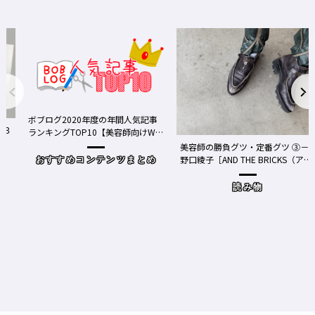
ボブログ2020年度の年間人気記事
ランキングTOP10【美容師向けWe
bメディア】
美容師の勝負グツ・定番グツ ③－
野口綾子［AND THE BRICKS（アン
おすすめコンテンツまとめ
ドザブリックス）／神奈川県鎌倉
市］の場合－
読み物