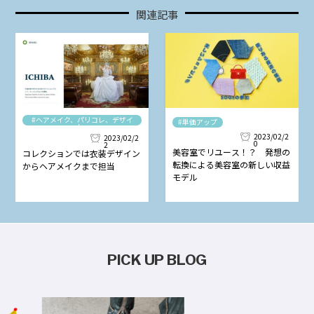
関連記事
#ヘアメイク、パリコレ、デザイ
#単価アップ
ナー
2023/02/2
2023/02/2
0
2
美容室でリユース！？ 発想の
コレクションでは衣装デザイン
転換による美容室の新しい収益
からヘアメイクまで担当
モデル
PICK UP BLOG