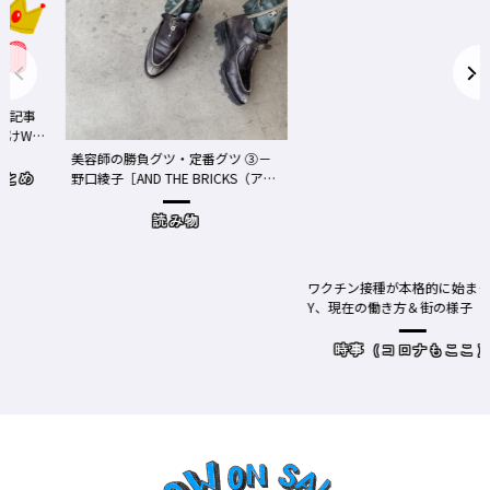
事
We
美容師の勝負グツ・定番グツ ③－
野口綾子［AND THE BRICKS（アン
め
ドザブリックス）／神奈川県鎌倉
市］の場合－
読み物
ワクチン接種が本格的に始まったN
Y、現在の働き方＆街の様子
時事（コロナもここ）