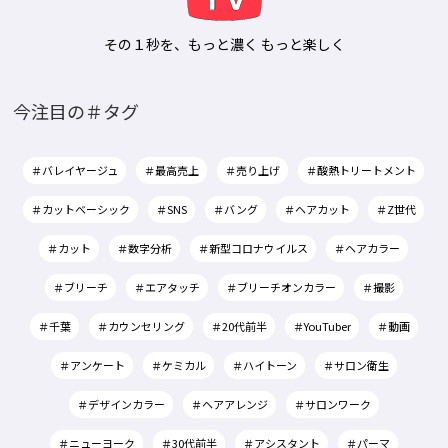
その１秒を、もっと濃く もっと楽しく
今注目の＃タグ
＃バレイヤージュ
＃最高売上
＃売り上げ
＃酸熱トリートメント
＃カットベーシック
＃SNS
＃バング
＃ヘアカット
＃Z世代
＃カット
＃数字分析
＃新型コロナウイルス
＃ヘアカラー
＃ブリーチ
＃エアタッチ
＃ブリーチオンカラー
＃撮影
＃千葉
＃カウンセリング
＃20代前半
＃YouTuber
＃動画
＃アンケート
＃ケミカル
＃ハイトーン
＃サロン衛生
＃デザインカラー
＃ヘアアレンジ
＃サロンワーク
＃ニューヨーク
＃30代前半
＃アシスタント
＃パーマ