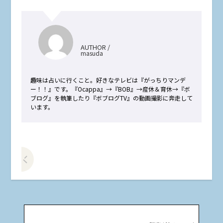
AUTHOR /
masuda
趣味は占いに行くこと。好きなテレビは『がっちりマンデ
ー！！』です。『Ocappa』→『BOB』→産休＆育休→『ボ
ブログ』を執筆したり『ボブログTV』の動画撮影に奔走して
います。
前の記事をみる