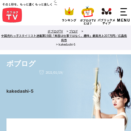
その１秒を、もっと濃く もっと楽しく
ランキング
パブリックメ
ボブログTV
ディア
とは？
ボブログTV
>
ブログ
>
全国売れっ子スタイリスト連載第19回「美容は仕事ではなく、趣味」最高売上207万円／広島県
呉市
>
kakedashi-5
ボブログ
2021/01/19/
kakedashi-5