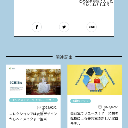
この記事が気に入った
らいいね！しよう
関連記事
#ヘアメイク、パリコレ、デザイ
#単価アップ
ナー
2023/02/2
2023/02/2
0
2
美容室でリユース！？ 発想の
コレクションでは衣装デザイン
転換による美容室の新しい収益
からヘアメイクまで担当
モデル