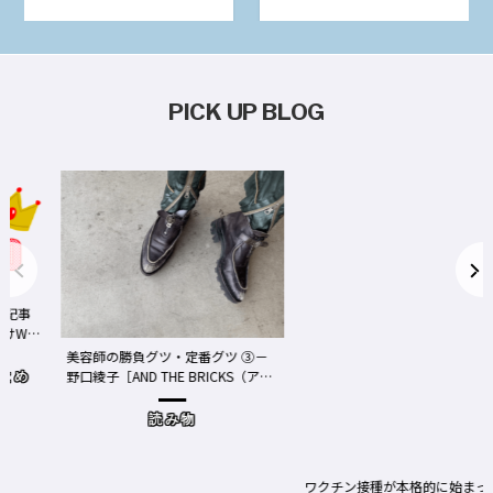
PICK UP BLOG
事
We
美容師の勝負グツ・定番グツ ③－
野口綾子［AND THE BRICKS（アン
め
ドザブリックス）／神奈川県鎌倉
市］の場合－
読み物
ワクチン接種が本格的に始まったN