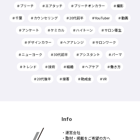
＃ブリーチ
＃エアタッチ
＃ブリーチオンカラー
＃撮影
＃千葉
＃カウンセリング
＃20代前半
＃YouTuber
＃動画
＃アンケート
＃ケミカル
＃ハイトーン
＃サロン衛生
＃デザインカラー
＃ヘアアレンジ
＃サロンワーク
＃ニューヨーク
＃30代前半
＃アシスタント
＃パーマ
＃トレンド
＃技術
＃結婚
＃ヘアケア
＃働き方
＃20代後半
＃接客
＃助成金
＃VR
Info
・運営会社
・取材・掲載をご希望の方へ