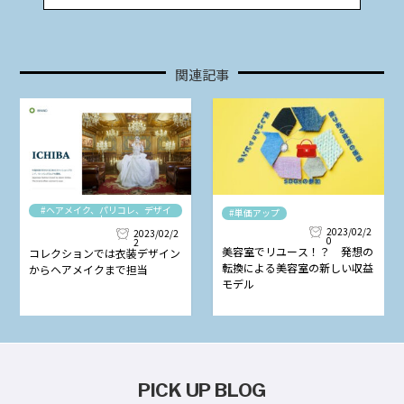
関連記事
#ヘアメイク、パリコレ、デザイ
#単価アップ
ナー
2023/02/2
2023/02/2
0
2
美容室でリユース！？ 発想の
コレクションでは衣装デザイン
転換による美容室の新しい収益
からヘアメイクまで担当
モデル
PICK UP BLOG