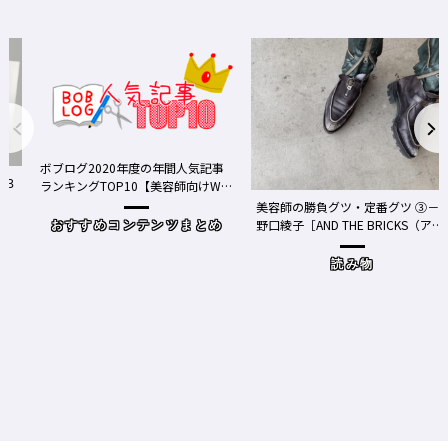
020年度の年間人気記事
TOP10【美容師向けWe
ア】
美容師の勝負グツ・定番グツ ③－
野口綾子［AND THE BRICKS（アン
めコンテンツまとめ
ドザブリックス）／神奈川県鎌倉
市］の場合－
読み物
ワクチン接種
Y、現在の働
時事（