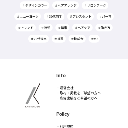
＃デザインカラー
＃ヘアアレンジ
＃サロンワーク
＃ニューヨーク
＃30代前半
＃アシスタント
＃パーマ
＃トレンド
＃技術
＃結婚
＃ヘアケア
＃働き方
＃20代後半
＃接客
＃助成金
＃VR
Info
・運営会社
・取材・掲載をご希望の方へ
・広告出稿をご希望の方へ
Policy
・利用規約