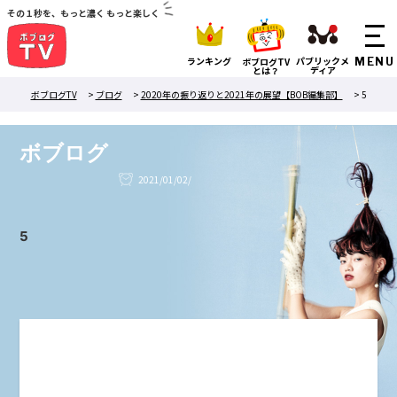
その１秒を、もっと濃く もっと楽しく
ランキング
パブリックメ
ボブログTV
ディア
とは？
ボブログTV
>
ブログ
>
2020年の振り返りと2021年の展望【BOB編集部】
>
5
ボブログ
2021/01/02/
5