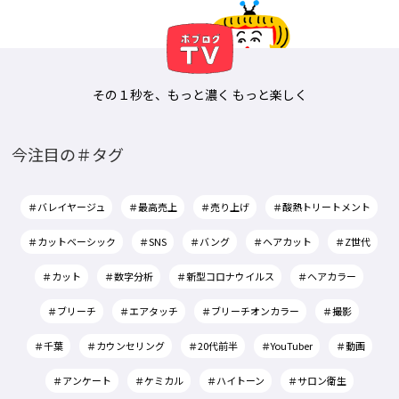
その１秒を、もっと濃く もっと楽しく
今注目の＃タグ
＃バレイヤージュ
＃最高売上
＃売り上げ
＃酸熱トリートメント
＃カットベーシック
＃SNS
＃バング
＃ヘアカット
＃Z世代
＃カット
＃数字分析
＃新型コロナウイルス
＃ヘアカラー
＃ブリーチ
＃エアタッチ
＃ブリーチオンカラー
＃撮影
＃千葉
＃カウンセリング
＃20代前半
＃YouTuber
＃動画
＃アンケート
＃ケミカル
＃ハイトーン
＃サロン衛生