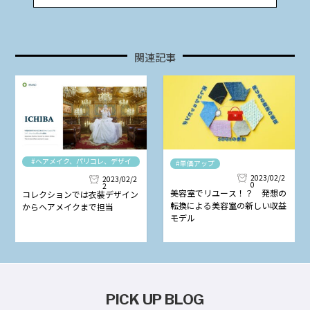
関連記事
#ヘアメイク、パリコレ、デザイ
#単価アップ
ナー
2023/02/2
2023/02/2
0
2
美容室でリユース！？ 発想の
コレクションでは衣装デザイン
転換による美容室の新しい収益
からヘアメイクまで担当
モデル
PICK UP BLOG