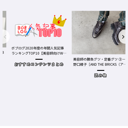
ボブログ2020年度の年間人気記事
ランキングTOP10【美容師向けWe
bメディア】
美容師の勝負グツ・定番グツ ③－
野口綾子［AND THE BRICKS（アン
おすすめコンテンツまとめ
ドザブリックス）／神奈川県鎌倉
市］の場合－
読み物