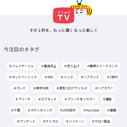
その１秒を、もっと濃く もっと楽しく
今注目の＃タグ
＃バレイヤージュ
＃最高売上
＃売り上げ
＃酸熱トリートメント
＃カットベーシック
＃SNS
＃バング
＃ヘアカット
＃Z世代
＃カット
＃数字分析
＃新型コロナウイルス
＃ヘアカラー
＃ブリーチ
＃エアタッチ
＃ブリーチオンカラー
＃撮影
＃千葉
＃カウンセリング
＃20代前半
＃YouTuber
＃動画
＃アンケート
＃ケミカル
＃ハイトーン
＃サロン衛生