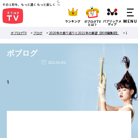
その１秒を、もっと濃く もっと楽しく
ランキング
パブリックメ
ボブログTV
ディア
とは？
ボブログTV
>
ブログ
>
2020年の振り返りと2021年の展望【BOB編集部】
>
1
ボブログ
2021/01/02/
1