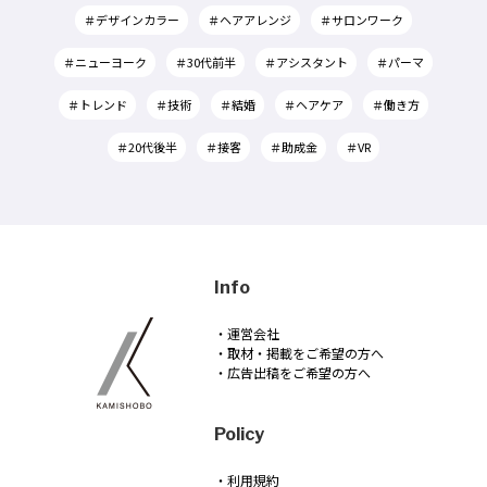
＃デザインカラー
＃ヘアアレンジ
＃サロンワーク
＃ニューヨーク
＃30代前半
＃アシスタント
＃パーマ
＃トレンド
＃技術
＃結婚
＃ヘアケア
＃働き方
＃20代後半
＃接客
＃助成金
＃VR
Info
・運営会社
・取材・掲載をご希望の方へ
・広告出稿をご希望の方へ
Policy
・利用規約