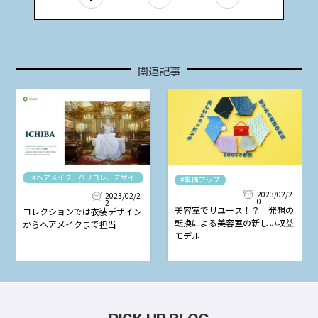
関連記事
#ヘアメイク、パリコレ、デザイ
#単価アップ
ナー
2023/02/2
2023/02/2
0
2
美容室でリユース！？ 発想の
コレクションでは衣装デザイン
転換による美容室の新しい収益
からヘアメイクまで担当
モデル