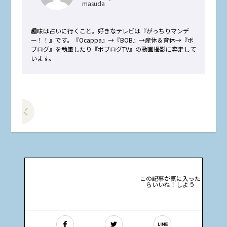
masuda
趣味は占いに行くこと。好きなテレビは『がっちりマンデ
ー！！』です。『Ocappa』→『BOB』→産休＆育休→『ボ
ブログ』を執筆したり『ボブログTV』の動画撮影に奔走して
います。
前の記事をみる
この記事が気に入った
らいいね！しよう