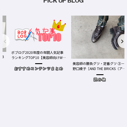
PICK UP BLOG
ボブログ2020年度の年間人気記事
ランキングTOP10【美容師向けWe
bメディア】
美容師の勝負グツ・定番グツ ③－
野口綾子［AND THE BRICKS（アン
おすすめコンテンツまとめ
ドザブリックス）／神奈川県鎌倉
市］の場合－
読み物