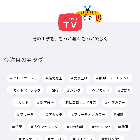
その１秒を、もっと濃く もっと楽しく
今注目の＃タグ
＃バレイヤージュ
＃最高売上
＃売り上げ
＃酸熱トリートメント
＃カットベーシック
＃SNS
＃バング
＃ヘアカット
＃Z世代
＃カット
＃数字分析
＃新型コロナウイルス
＃ヘアカラー
＃ブリーチ
＃エアタッチ
＃ブリーチオンカラー
＃撮影
＃千葉
＃カウンセリング
＃20代前半
＃YouTuber
＃動画
＃アンケート
＃ケミカル
＃ハイトーン
＃サロン衛生