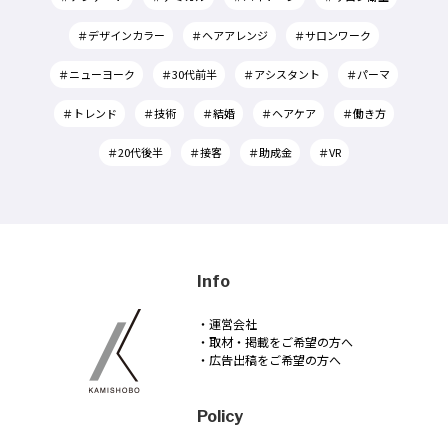
＃デザインカラー
＃ヘアアレンジ
＃サロンワーク
＃ニューヨーク
＃30代前半
＃アシスタント
＃パーマ
＃トレンド
＃技術
＃結婚
＃ヘアケア
＃働き方
＃20代後半
＃接客
＃助成金
＃VR
Info
・運営会社
・取材・掲載をご希望の方へ
・広告出稿をご希望の方へ
Policy