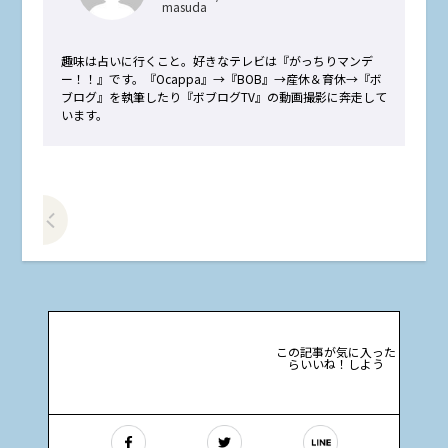
masuda
趣味は占いに行くこと。好きなテレビは『がっちりマンデ
ー！！』です。『Ocappa』→『BOB』→産休＆育休→『ボ
ブログ』を執筆したり『ボブログTV』の動画撮影に奔走して
います。
前の記事をみる
この記事が気に入った
らいいね！しよう