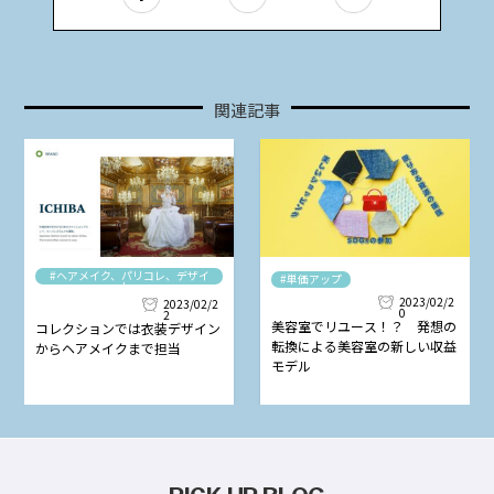
関連記事
#ヘアメイク、パリコレ、デザイ
#単価アップ
ナー
2023/02/2
2023/02/2
0
2
美容室でリユース！？ 発想の
コレクションでは衣装デザイン
転換による美容室の新しい収益
からヘアメイクまで担当
モデル