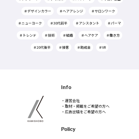
＃デザインカラー
＃ヘアアレンジ
＃サロンワーク
＃ニューヨーク
＃30代前半
＃アシスタント
＃パーマ
＃トレンド
＃技術
＃結婚
＃ヘアケア
＃働き方
＃20代後半
＃接客
＃助成金
＃VR
Info
・運営会社
・取材・掲載をご希望の方へ
・広告出稿をご希望の方へ
Policy