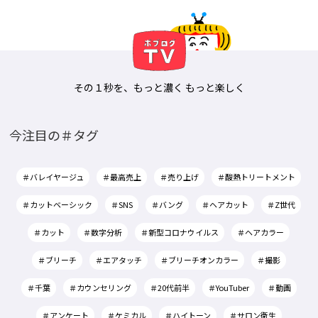
その１秒を、もっと濃く もっと楽しく
今注目の＃タグ
＃バレイヤージュ
＃最高売上
＃売り上げ
＃酸熱トリートメント
＃カットベーシック
＃SNS
＃バング
＃ヘアカット
＃Z世代
＃カット
＃数字分析
＃新型コロナウイルス
＃ヘアカラー
＃ブリーチ
＃エアタッチ
＃ブリーチオンカラー
＃撮影
＃千葉
＃カウンセリング
＃20代前半
＃YouTuber
＃動画
＃アンケート
＃ケミカル
＃ハイトーン
＃サロン衛生