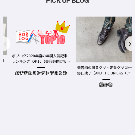
PICK UP BLOG
ボブログ2020年度の年間人気記事
ランキングTOP10【美容師向けWe
bメディア】
美容師の勝負グツ・定番グツ ③－
野口綾子［AND THE BRICKS（アン
おすすめコンテンツまとめ
ドザブリックス）／神奈川県鎌倉
市］の場合－
読み物