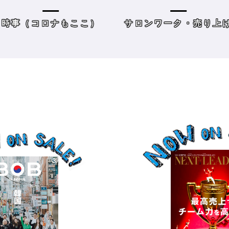
方＆街の様子
レーニングジムに潜入
時事（コロナもここ）
サロンワーク・売り上