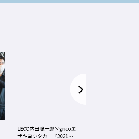
LECO内田聡一郎×gricoエ
コロナ禍でお客さ
ザキヨシタカ 『2021年
タイプに分かれ