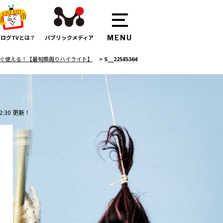
ログTVとは？
パブリックメディア
すぐ使える！【最旬顔周りハイライト】
>
S__22585364
2:30 更新！