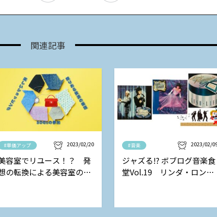
関連記事
2023/02/20
2023/02/0
#単価アップ
#音楽
美容室でリユース！？ 発
ジャズる!? ボブログ音楽食
想の転換による美容室の新
堂Vol.19 リンダ・ロンシ
しい収益モデル
ュタットの巻