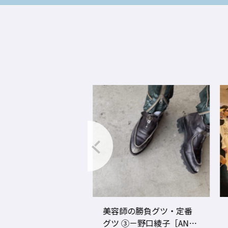
グ2020年度の年間
美容師の勝負グツ・定番
事ランキングTOP1
グツ ③－野口綾子［AND