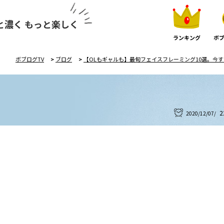
と濃く もっと楽しく
ランキング
ボブ
ボブログTV
>
ブログ
>
【OLもギャルも】最旬フェイスフレーミング10選。今
2
2020/12/07/