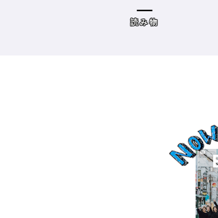
容師向けWebメディ
THE BRICKS（アンドザブ
リックス）／神奈川県鎌
めコンテンツまと
読み物
倉市］の場合－
め