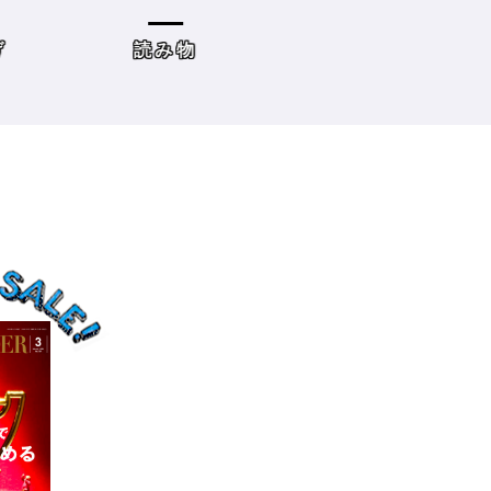
の目標10』
た・・・・タイプ
策を考えてみよう
げ
読み物
サロンワーク・