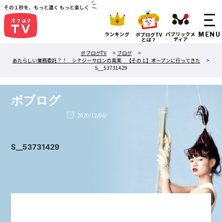
その１秒を、もっと濃く もっと楽しく
ランキング
パブリックメ
ボブログTV
ディア
とは？
ボブログTV
>
ブログ
>
あたらしい業務委託？！ シナジーサロンの真実 【その１】オープンに行ってきた
>
S__53731429
ボブログ
2020/12/06/
S__53731429