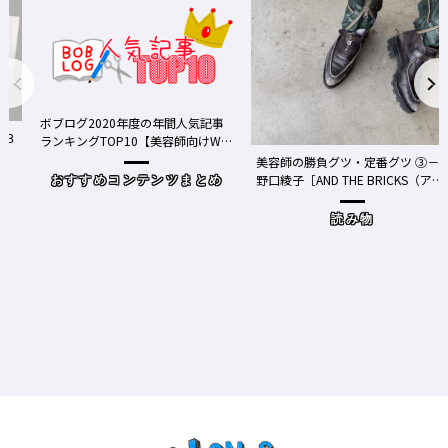
ボブログ2020年度の年間人気記事
ランキングTOP10【美容師向けWe
bメディア】
美容師の勝負グツ・定番グツ ③－
野口綾子［AND THE BRICKS（アン
おすすめコンテンツまとめ
ドザブリックス）／神奈川県鎌倉
市］の場合－
読み物
ワ
Y、