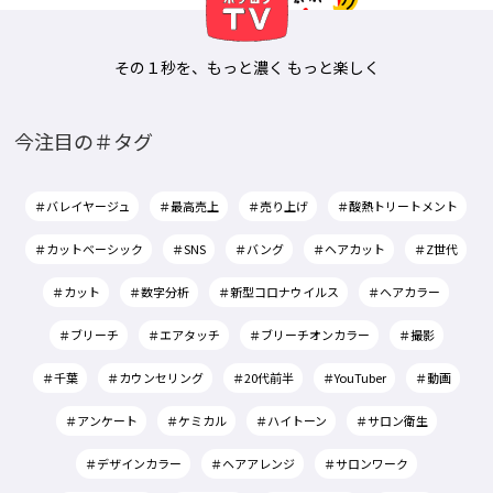
その１秒を、もっと濃く もっと楽しく
今注目の＃タグ
＃バレイヤージュ
＃最高売上
＃売り上げ
＃酸熱トリートメント
＃カットベーシック
＃SNS
＃バング
＃ヘアカット
＃Z世代
＃カット
＃数字分析
＃新型コロナウイルス
＃ヘアカラー
＃ブリーチ
＃エアタッチ
＃ブリーチオンカラー
＃撮影
＃千葉
＃カウンセリング
＃20代前半
＃YouTuber
＃動画
＃アンケート
＃ケミカル
＃ハイトーン
＃サロン衛生
＃デザインカラー
＃ヘアアレンジ
＃サロンワーク