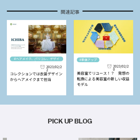
関連記事
#ヘアメイク、パリコレ、デザイ
#単価アップ
ナー
2023/02/2
2023/02/2
0
2
美容室でリユース！？ 発想の
コレクションでは衣装デザイン
転換による美容室の新しい収益
からヘアメイクまで担当
モデル
PICK UP BLOG