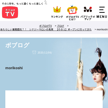
その１秒を、もっと濃く もっと楽しく
ランキング
パブリックメ
ボブログTV
ディア
とは？
ボブログTV
>
ブログ
>
あたらしい業務委託？！ シナジーサロンの真実 【その１】オープンに行ってきた
>
morikoshi
ボブログ
2020/12/06/
morikoshi