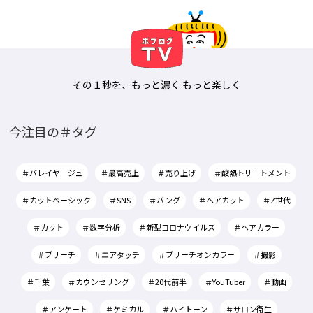
その１秒を、もっと濃く もっと楽しく
今注目の＃タグ
＃バレイヤージュ
＃最高売上
＃売り上げ
＃酸熱トリートメント
＃カットベーシック
＃SNS
＃バング
＃ヘアカット
＃Z世代
＃カット
＃数字分析
＃新型コロナウイルス
＃ヘアカラー
＃ブリーチ
＃エアタッチ
＃ブリーチオンカラー
＃撮影
＃千葉
＃カウンセリング
＃20代前半
＃YouTuber
＃動画
＃アンケート
＃ケミカル
＃ハイトーン
＃サロン衛生