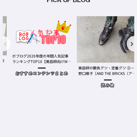
ボブログ2020年度の年間人気記事
ランキングTOP10【美容師向けWe
bメディア】
美容師の勝負グツ・定番グツ ③－
野口綾子［AND THE BRICKS（アン
おすすめコンテンツまとめ
ドザブリックス）／神奈川県鎌倉
市］の場合－
読み物
ワ
Y、