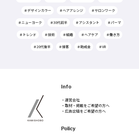
＃デザインカラー
＃ヘアアレンジ
＃サロンワーク
＃ニューヨーク
＃30代前半
＃アシスタント
＃パーマ
＃トレンド
＃技術
＃結婚
＃ヘアケア
＃働き方
＃20代後半
＃接客
＃助成金
＃VR
Info
・運営会社
・取材・掲載をご希望の方へ
・広告出稿をご希望の方へ
Policy