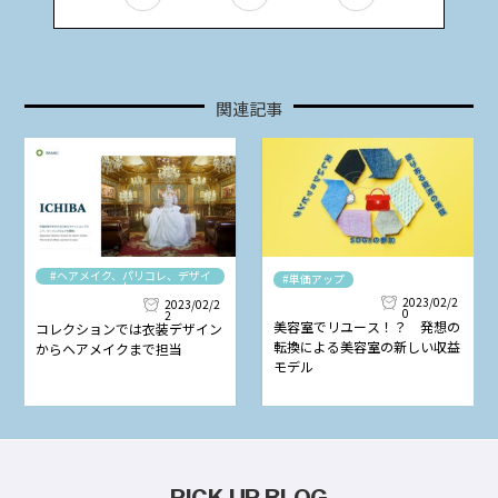
関連記事
#ヘアメイク、パリコレ、デザイ
#単価アップ
ナー
2023/02/2
2023/02/2
0
2
美容室でリユース！？ 発想の
コレクションでは衣装デザイン
転換による美容室の新しい収益
からヘアメイクまで担当
モデル
PICK UP BLOG