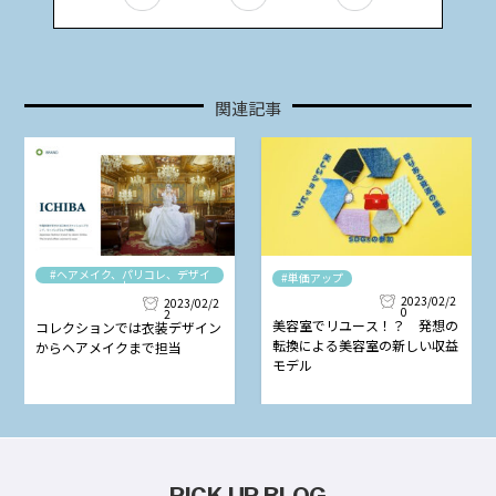
関連記事
#ヘアメイク、パリコレ、デザイ
#単価アップ
ナー
2023/02/2
2023/02/2
0
2
美容室でリユース！？ 発想の
コレクションでは衣装デザイン
転換による美容室の新しい収益
からヘアメイクまで担当
モデル
PICK UP BLOG