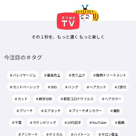
その１秒を、もっと濃く もっと楽しく
今注目の＃タグ
＃バレイヤージュ
＃最高売上
＃売り上げ
＃酸熱トリートメント
＃カットベーシック
＃SNS
＃バング
＃ヘアカット
＃Z世代
＃カット
＃数字分析
＃新型コロナウイルス
＃ヘアカラー
＃ブリーチ
＃エアタッチ
＃ブリーチオンカラー
＃撮影
＃千葉
＃カウンセリング
＃20代前半
＃YouTuber
＃動画
＃アンケート
＃ケミカル
＃ハイトーン
＃サロン衛生