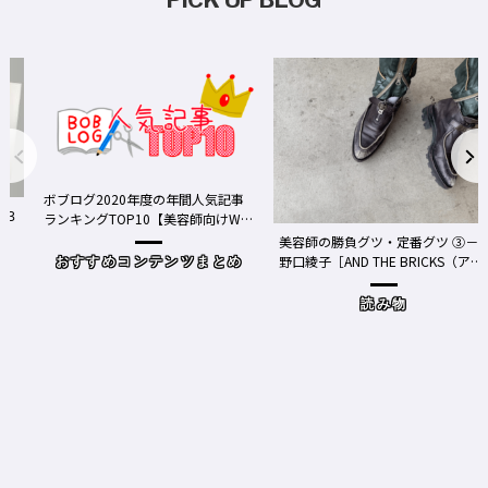
ボブログ2020年度の年間人気記事
ランキングTOP10【美容師向けWe
bメディア】
美容師の勝負グツ・定番グツ ③－
野口綾子［AND THE BRICKS（アン
おすすめコンテンツまとめ
ドザブリックス）／神奈川県鎌倉
市］の場合－
読み物