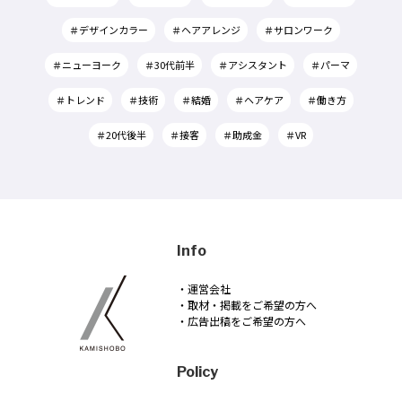
＃デザインカラー
＃ヘアアレンジ
＃サロンワーク
＃ニューヨーク
＃30代前半
＃アシスタント
＃パーマ
＃トレンド
＃技術
＃結婚
＃ヘアケア
＃働き方
＃20代後半
＃接客
＃助成金
＃VR
Info
・運営会社
・取材・掲載をご希望の方へ
・広告出稿をご希望の方へ
Policy