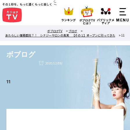
その１秒を、もっと濃く もっと楽しく
ランキング
パブリックメ
ボブログTV
ディア
とは？
ボブログTV
>
ブログ
>
あたらしい業務委託？！ シナジーサロンの真実 【その１】オープンに行ってきた
>
11
ボブログ
2020/12/06/
11