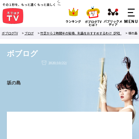
その１秒を、もっと濃く もっと楽しく
ランキング
パブリックメ
ボブログTV
ディア
とは？
ボブログTV
>
ブログ
>
竹芝から２時間半の秘境、利島をおすすめするわけ【PR】
>
坂の島
ボブログ
2020/10/22/
坂の島