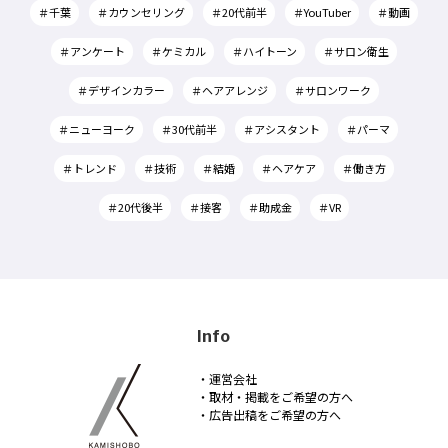
＃千葉
＃カウンセリング
＃20代前半
＃YouTuber
＃動画
＃アンケート
＃ケミカル
＃ハイトーン
＃サロン衛生
＃デザインカラー
＃ヘアアレンジ
＃サロンワーク
＃ニューヨーク
＃30代前半
＃アシスタント
＃パーマ
＃トレンド
＃技術
＃結婚
＃ヘアケア
＃働き方
＃20代後半
＃接客
＃助成金
＃VR
Info
・運営会社
・取材・掲載をご希望の方へ
・広告出稿をご希望の方へ