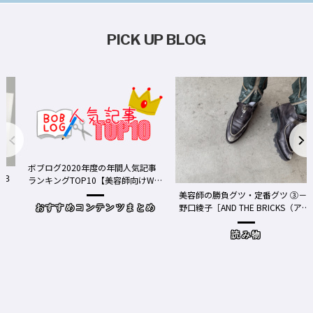
PICK UP BLOG
ボブログ2020年度の年間人気記事
ランキングTOP10【美容師向けWe
bメディア】
美容師の勝負グツ・定番グツ ③－
野口綾子［AND THE BRICKS（アン
おすすめコンテンツまとめ
ドザブリックス）／神奈川県鎌倉
市］の場合－
読み物