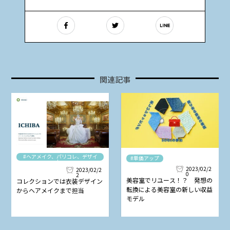
関連記事
#ヘアメイク、パリコレ、デザイ
#単価アップ
ナー
2023/02/2
2023/02/2
0
2
美容室でリユース！？ 発想の
コレクションでは衣装デザイン
転換による美容室の新しい収益
からヘアメイクまで担当
モデル