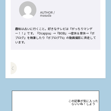
AUTHOR /
masuda
趣味は占いに行くこと。好きなテレビは『がっちりマンデ
ー！！』です。『Ocappa』→『BOB』→産休＆育休→『ボ
ブログ』を執筆したり『ボブログTV』の動画撮影に奔走して
います。
前の記事をみる
この記事が気に入った
らいいね！しよう