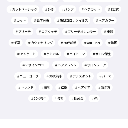
＃カットベーシック
＃SNS
＃バング
＃ヘアカット
＃Z世代
＃カット
＃数字分析
＃新型コロナウイルス
＃ヘアカラー
＃ブリーチ
＃エアタッチ
＃ブリーチオンカラー
＃撮影
＃千葉
＃カウンセリング
＃20代前半
＃YouTuber
＃動画
＃アンケート
＃ケミカル
＃ハイトーン
＃サロン衛生
＃デザインカラー
＃ヘアアレンジ
＃サロンワーク
＃ニューヨーク
＃30代前半
＃アシスタント
＃パーマ
＃トレンド
＃技術
＃結婚
＃ヘアケア
＃働き方
＃20代後半
＃接客
＃助成金
＃VR