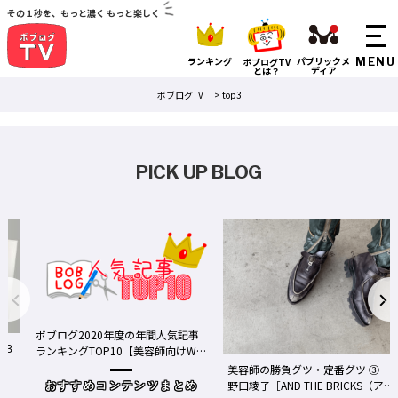
その１秒を、もっと濃く もっと楽しく
ランキング
パブリックメ
ボブログTV
ディア
とは？
ボブログTV
>
top3
PICK UP BLOG
ボブログ2020年度の年間人気記事
る３
ランキングTOP10【美容師向けWe
bメディア】
美容師の勝負グツ・定番グツ ③－
野口綾子［AND THE BRICKS（アン
おすすめコンテンツまとめ