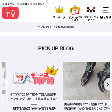
その１秒を、もっと濃く もっと楽しく
ランキング
パブリックメ
ボブログTV
ディア
とは？
ボブログTV
>
ezakiyoshitaka
PICK UP BLOG
ボブログ2020年度の年間人気記事
る３
ランキングTOP10【美容師向けWe
bメディア】
美容師の勝負グツ・定番グツ ③－
野口綾子［AND THE BRICKS（アン
おすすめコンテンツまとめ