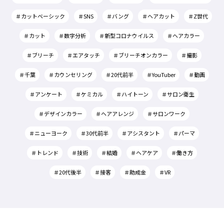
＃カットベーシック
＃SNS
＃バング
＃ヘアカット
＃Z世代
＃カット
＃数字分析
＃新型コロナウイルス
＃ヘアカラー
＃ブリーチ
＃エアタッチ
＃ブリーチオンカラー
＃撮影
＃千葉
＃カウンセリング
＃20代前半
＃YouTuber
＃動画
＃アンケート
＃ケミカル
＃ハイトーン
＃サロン衛生
＃デザインカラー
＃ヘアアレンジ
＃サロンワーク
＃ニューヨーク
＃30代前半
＃アシスタント
＃パーマ
＃トレンド
＃技術
＃結婚
＃ヘアケア
＃働き方
＃20代後半
＃接客
＃助成金
＃VR