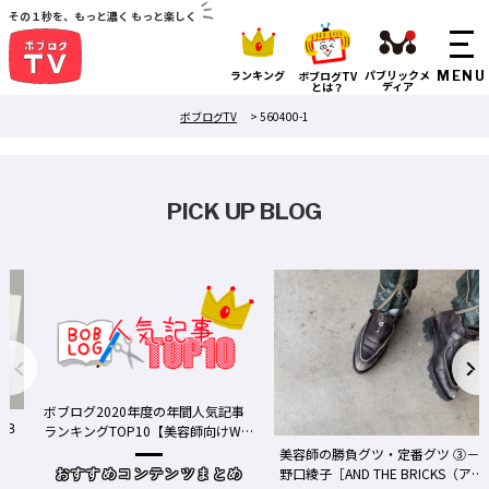
その１秒を、もっと濃く もっと楽しく
ランキング
パブリックメ
ボブログTV
ディア
とは？
ボブログTV
>
560400-1
PICK UP BLOG
ボブログ2020年度の年間人気記事
る３
ランキングTOP10【美容師向けWe
bメディア】
美容師の勝負グツ・定番グツ ③－
野口綾子［AND THE BRICKS（アン
おすすめコンテンツまとめ