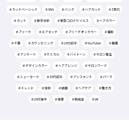
＃カットベーシック
＃SNS
＃バング
＃ヘアカット
＃Z世代
＃カット
＃数字分析
＃新型コロナウイルス
＃ヘアカラー
＃ブリーチ
＃エアタッチ
＃ブリーチオンカラー
＃撮影
＃千葉
＃カウンセリング
＃20代前半
＃YouTuber
＃動画
＃アンケート
＃ケミカル
＃ハイトーン
＃サロン衛生
＃デザインカラー
＃ヘアアレンジ
＃サロンワーク
＃ニューヨーク
＃30代前半
＃アシスタント
＃パーマ
＃トレンド
＃技術
＃結婚
＃ヘアケア
＃働き方
＃20代後半
＃接客
＃助成金
＃VR