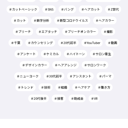
＃カットベーシック
＃SNS
＃バング
＃ヘアカット
＃Z世代
＃カット
＃数字分析
＃新型コロナウイルス
＃ヘアカラー
＃ブリーチ
＃エアタッチ
＃ブリーチオンカラー
＃撮影
＃千葉
＃カウンセリング
＃20代前半
＃YouTuber
＃動画
＃アンケート
＃ケミカル
＃ハイトーン
＃サロン衛生
＃デザインカラー
＃ヘアアレンジ
＃サロンワーク
＃ニューヨーク
＃30代前半
＃アシスタント
＃パーマ
＃トレンド
＃技術
＃結婚
＃ヘアケア
＃働き方
＃20代後半
＃接客
＃助成金
＃VR