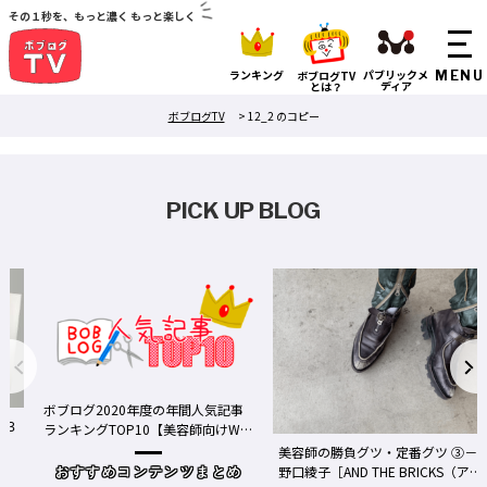
その１秒を、もっと濃く もっと楽しく
ランキング
パブリックメ
ボブログTV
ディア
とは？
ボブログTV
>
12_2 のコピー
PICK UP BLOG
ボブログ2020年度の年間人気記事
る３
ランキングTOP10【美容師向けWe
bメディア】
美容師の勝負グツ・定番グツ ③－
野口綾子［AND THE BRICKS（アン
おすすめコンテンツまとめ