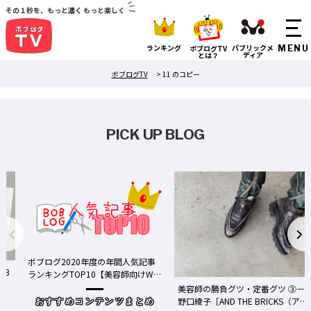
その１秒を、もっと濃く もっと楽しく
ランキング
パブリックメ
ボブログTV
ディア
とは？
ボブログTV
>
11 のコピー
PICK UP BLOG
ボブログ2020年度の年間人気記事
る３
ランキングTOP10【美容師向けWe
bメディア】
美容師の勝負グツ・定番グツ ③－
野口綾子［AND THE BRICKS（アン
おすすめコンテンツまとめ