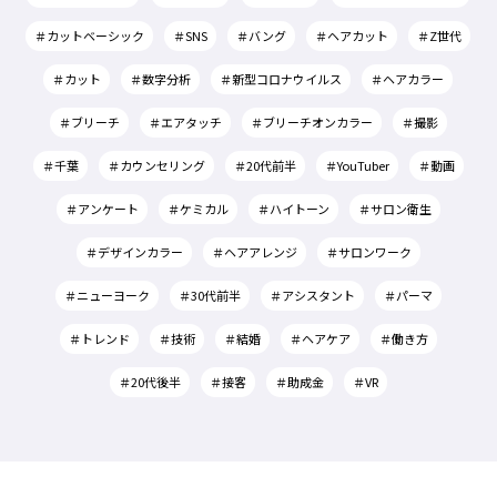
＃カットベーシック
＃SNS
＃バング
＃ヘアカット
＃Z世代
＃カット
＃数字分析
＃新型コロナウイルス
＃ヘアカラー
＃ブリーチ
＃エアタッチ
＃ブリーチオンカラー
＃撮影
＃千葉
＃カウンセリング
＃20代前半
＃YouTuber
＃動画
＃アンケート
＃ケミカル
＃ハイトーン
＃サロン衛生
＃デザインカラー
＃ヘアアレンジ
＃サロンワーク
＃ニューヨーク
＃30代前半
＃アシスタント
＃パーマ
＃トレンド
＃技術
＃結婚
＃ヘアケア
＃働き方
＃20代後半
＃接客
＃助成金
＃VR